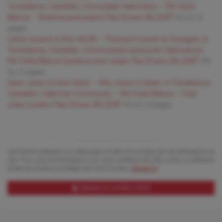
Torreblanca, Castellón, Comunidad Valenciana – PAI Doña
Blanca – Sistema posturbano Paul Elvere DELSART
65 Ko, 8
pages
Lettre ouverte à Elon MUSK – Pourquoi investir en Espagne, à
Torreblanca, Castellón, Communauté autonome Valencienne
PAI Doña Blanca Système post urbain Paul Elvere DELSART
69
Ko, 8 pages
Open Letter to Elon Musk – Why invest in Spain, in Torreblanca,
Castellón, Valencian Community – PAI Doña Blanca – Post
urban system Paul Elvere DELSART
65 Ko, 8 pages
Les fichiers présents sur cette page ont été mis en ligne par les utilisateurs du
site. Pour plus d'informations sur notre politique de lutte contre la diffusion
illicite de contenus protégés par droit d'auteur,
cliquez ici
.
Signaler un contenu illicite