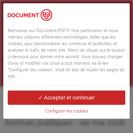
Information concernant les Cookies et services
Web tiers
Nos partenaires et nous-mêmes utilisons différentes technologies, telles
que les cookies, pour personnaliser les contenus et les publicités,
Bienvenue sur Document-PDF.fr! Nos partenaires et nous-
proposer des fonctionnalités sur les réseaux sociaux et analyser le trafic.
mêmes utilisons différentes technologies, telles que les
Merci de cliquer sur le bouton ci-dessous pour donner votre accord. Vous
cookies, pour personnaliser les contenus et publicités, et
pouvez changer d’avis et modifier vos choix à tout moment.
Informations
analyser le trafic de notre site. Merci de cliquer sur le bouton
RGPD
ci-dessous pour donner votre accord. Vous pouvez changer
d’avis et modifier vos choix à tout moment via le lien
"Configurer les cookies", situé en bas de toutes les pages du
site.
Configurer les cookies
Configurer les cookies
Archives publiques - 1er mai 2026