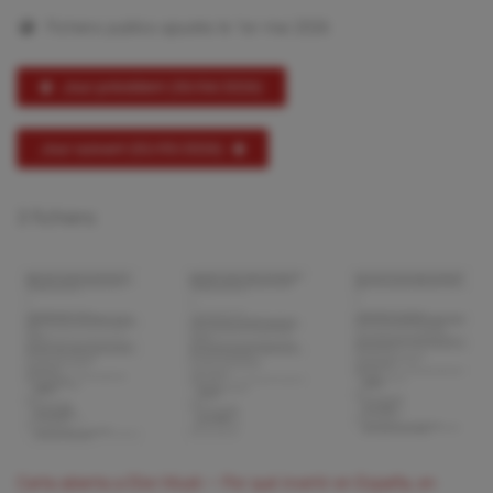
Fichiers publics ajoutés le 1er mai 2026
Jour précédent (30/04/2026)
Jour suivant (02/05/2026)
3 fichiers:
Carta abierta a Elon Musk – Por qué invertir en España, en