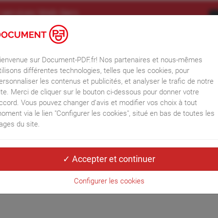
 services Web tiers
logies, telles que les cookies, pour personnaliser les contenus et les
iaux et analyser le trafic. Merci de cliquer sur le bouton ci-dessous
odifier vos choix à tout moment.
Informations RGPD
ienvenue sur Document-PDF.fr! Nos partenaires et nous-mêmes
tilisons différentes technologies, telles que les cookies, pour
Accueil
ersonnaliser les contenus et publicités, et analyser le trafic de notre
ite. Merci de cliquer sur le bouton ci-dessous pour donner votre
ccord. Vous pouvez changer d’avis et modifier vos choix à tout
oment via le lien "Configurer les cookies", situé en bas de toutes les
025
ages du site.
 BUKELE – Renacimiento hispánico
Configurer les cookies