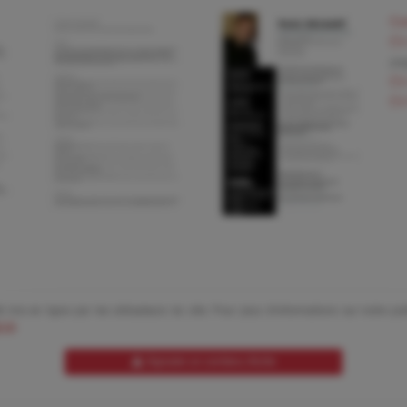
Co
CV
pa
CV
CV
 mis en ligne par les utilisateurs du site. Pour plus d'informations sur notre polit
 ici
.
Signaler un contenu illicite