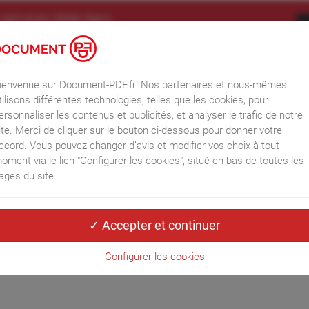
 services Web tiers
logies, telles que les cookies, pour personnaliser les contenus et les
iaux et analyser le trafic. Merci de cliquer sur le bouton ci-dessous
odifier vos choix à tout moment.
Informations RGPD
ienvenue sur Document-PDF.fr! Nos partenaires et nous-mêmes
tilisons différentes technologies, telles que les cookies, pour
Accueil
ersonnaliser les contenus et publicités, et analyser le trafic de notre
ite. Merci de cliquer sur le bouton ci-dessous pour donner votre
ccord. Vous pouvez changer d’avis et modifier vos choix à tout
oment via le lien "Configurer les cookies", situé en bas de toutes les
rs 2026
ages du site.
ivant (29/03/2026)
Configurer les cookies