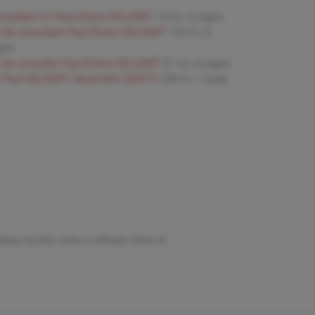
nsultant CV Paul Elvere DELSART
78 Ko, 8 pages
 de consultant Paul Elvere DELSART
100 Ko, 8
ges
 de consultor Paul Elvere DELSART
81 Ko, 8 pages
 Paul DELSART Décembre 2025 Fr
288 Ko, 1 page
ique de lutte contre la diffusion illicite de