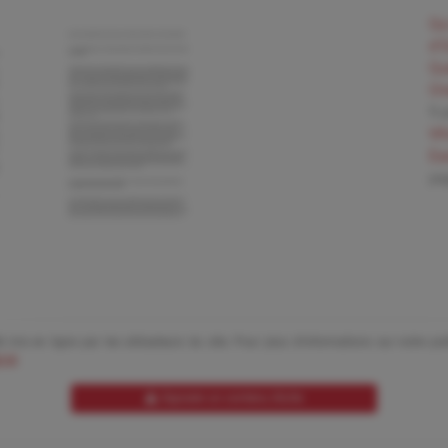
Qu
d’
Qu
Or
9 
Wh
Ea
pa
 mis en ligne par les utilisateurs du site. Pour plus d'informations sur notre polit
 ici
.
Signaler un contenu illicite