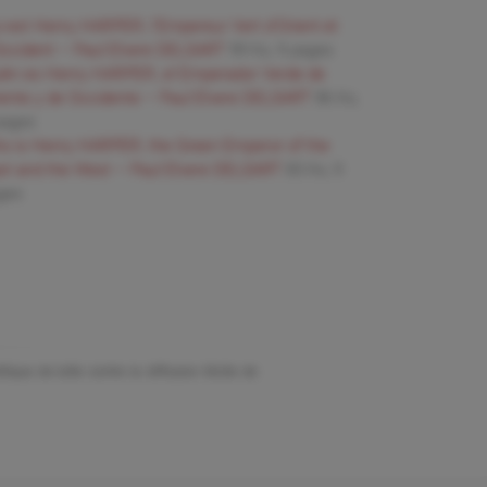
i est Henry HARPER, l’Empereur Vert d’Orient et
Occident – Paul Elvere DELSART
99 Ko, 9 pages
ién es Henry HARPER, el Emperador Verde de
iente y de Occidente – Paul Elvere DELSART
86 Ko,
pages
o is Henry HARPER, the Green Emperor of the
st and the West – Paul Elvere DELSART
83 Ko, 9
ges
ique de lutte contre la diffusion illicite de