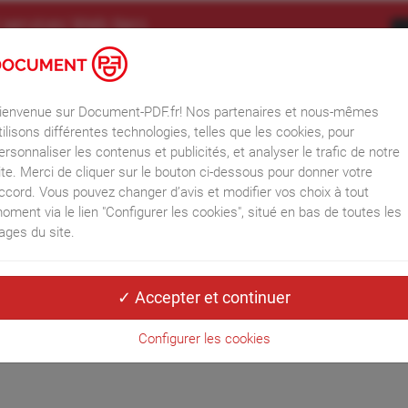
 services Web tiers
logies, telles que les cookies, pour personnaliser les contenus et les
iaux et analyser le trafic. Merci de cliquer sur le bouton ci-dessous
odifier vos choix à tout moment.
Informations RGPD
ienvenue sur Document-PDF.fr! Nos partenaires et nous-mêmes
tilisons différentes technologies, telles que les cookies, pour
Accueil
ersonnaliser les contenus et publicités, et analyser le trafic de notre
ite. Merci de cliquer sur le bouton ci-dessous pour donner votre
ccord. Vous pouvez changer d’avis et modifier vos choix à tout
oment via le lien "Configurer les cookies", situé en bas de toutes les
 2025
ages du site.
ivant (12/06/2025)
Configurer les cookies