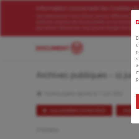
Information concernant les Cookies et
Nos partenaires et nous-mêmes utilisons différentes techno
publicités, proposer des fonctionnalités sur les réseaux soc
pour donner votre accord. Vous pouvez changer d’avis et m
B
u
p
s
a
m
Archives publiques - 11 juin
p
Fichiers publics ajoutés le 11 juin 2025
Jour précédent (10/06/2025)
Jour su
3 fichiers: