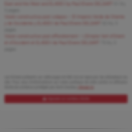
East and the West and EL4DEV by Paul Elvere DELSART
61 Ko,
5 pages
Visión constructiva post colapso – El Imperio Verde de Oriente
y de Occidente y EL4DEV de Paul Elvere DELSART
62 Ko, 5
pages
Vision constructive post effondrement – L’Empire Vert d’Orient
et d’Occident et EL4DEV de Paul Elvere DELSART
75 Ko, 5
pages
Les fichiers présents sur cette page ont été mis en ligne par les utilisateurs du
site. Pour plus d'informations sur notre politique de lutte contre la diffusion
illicite de contenus protégés par droit d'auteur,
cliquez ici
.
Signaler un contenu illicite