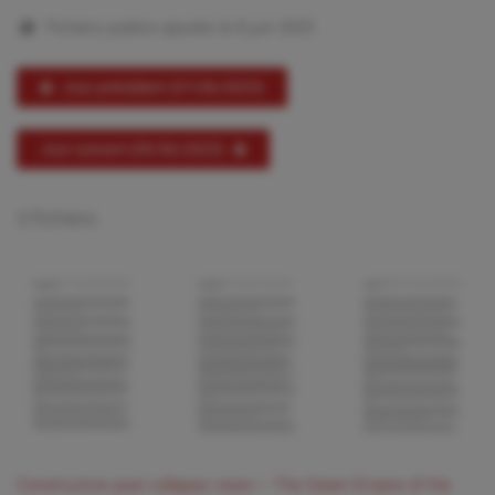
Fichiers publics ajoutés le 8 juin 2025
Jour précédent (07/06/2025)
Jour suivant (09/06/2025)
3 fichiers:
Constructive post collapse vision – The Green Empire of the