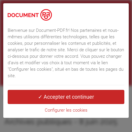
Information concernant les Cookies et services
Web tiers
Nos partenaires et nous-mêmes utilisons différentes technologies, telles
que les cookies, pour personnaliser les contenus et les publicités,
Bienvenue sur Document-PDF.fr! Nos partenaires et nous-
proposer des fonctionnalités sur les réseaux sociaux et analyser le trafic.
mêmes utilisons différentes technologies, telles que les
Merci de cliquer sur le bouton ci-dessous pour donner votre accord. Vous
cookies, pour personnaliser les contenus et publicités, et
pouvez changer d’avis et modifier vos choix à tout moment.
Informations
analyser le trafic de notre site. Merci de cliquer sur le bouton
RGPD
ci-dessous pour donner votre accord. Vous pouvez changer
d’avis et modifier vos choix à tout moment via le lien
"Configurer les cookies", situé en bas de toutes les pages du
site.
Configurer les cookies
Configurer les cookies
Archives publiques - 8 juin 2025