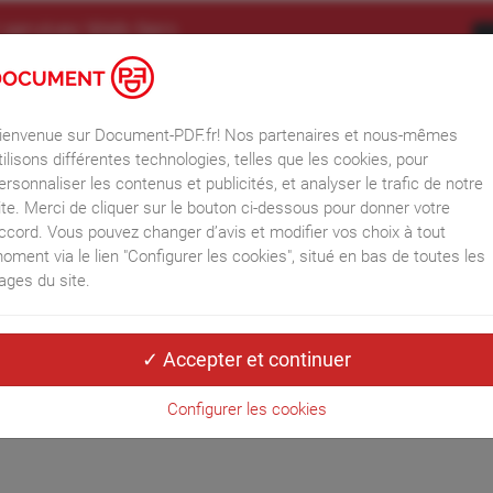
 services Web tiers
logies, telles que les cookies, pour personnaliser les contenus et les
iaux et analyser le trafic. Merci de cliquer sur le bouton ci-dessous
odifier vos choix à tout moment.
Informations RGPD
ienvenue sur Document-PDF.fr! Nos partenaires et nous-mêmes
tilisons différentes technologies, telles que les cookies, pour
Accueil
ersonnaliser les contenus et publicités, et analyser le trafic de notre
ite. Merci de cliquer sur le bouton ci-dessous pour donner votre
ccord. Vous pouvez changer d’avis et modifier vos choix à tout
oment via le lien "Configurer les cookies", situé en bas de toutes les
re 2021
ages du site.
Configurer les cookies