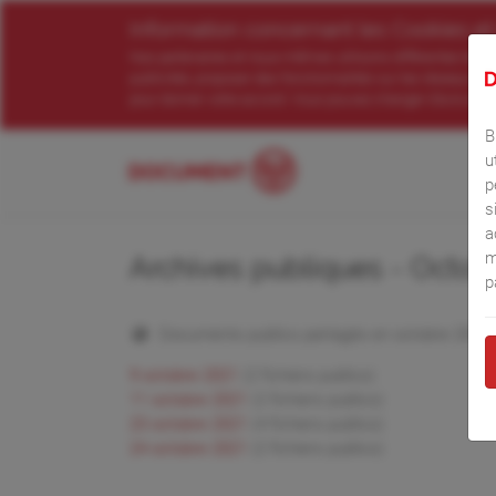
Information concernant les Cookies et
Nos partenaires et nous-mêmes utilisons différentes techno
publicités, proposer des fonctionnalités sur les réseaux soc
pour donner votre accord. Vous pouvez changer d’avis et m
B
u
p
s
a
m
Archives publiques - Octob
p
Documents publics partagés en octobre 2021
9 octobre 2021
(2 fichiers publics)
11 octobre 2021
(2 fichiers publics)
23 octobre 2021
(4 fichiers publics)
24 octobre 2021
(2 fichiers publics)