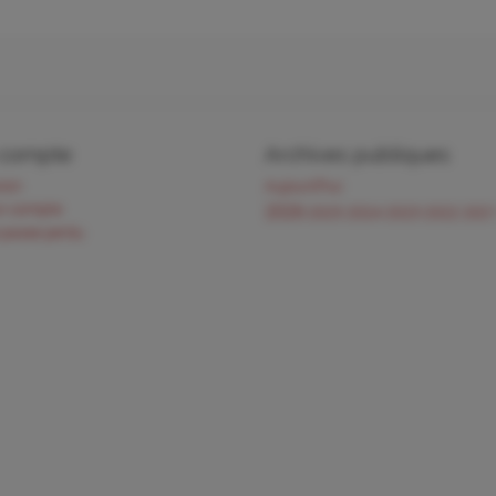
compte
Archives publiques
ion
Aujourd'hui
un compte
2026
2025
2024
2023
2022
202
 passe perdu